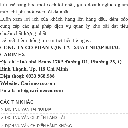
lưu trữ hàng hóa một cách tốt nhất, giúp doanh nghiệp giảm
mức chi phí một cách tối đa nhất.
Luôn xem lợi ích của khách hàng lên hàng đầu, đảm bảo
cung cấp các giải pháp dịch vụ quản lý kho bãi đạt tiêu
chuẩn chất lượng nhất.
Để biết thêm thông tin chi tiết liên hệ ngay:
CÔNG TY CỔ PHẦN VẬN TẢI XUẤT NHẬP KHẨU
CARIMEX
Địa chỉ :Toà nhà Bcons 176A Đường D1, Phường 25, Q.
Bình Thạnh, Tp. Hồ Chí Minh
Điện thoại: 0933.968.988
Website: Carimexco.com
Email: info@carimexco.com
CÁC TIN KHÁC
DỊCH VỤ VẬN TẢI NỘI ĐỊA
DỊCH VỤ VẬN CHUYỂN HÀNG HẢI
DỊCH VỤ VẬN CHUYỂN HÀNG KHÔNG